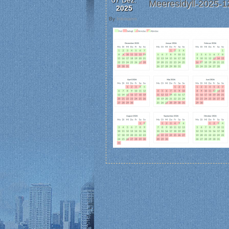
07 Dez.
Meeresidyll-2025-1
2025
By
Inkmann