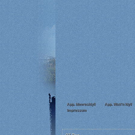
App. Meeresidyll
App. Watt’n Idyll
Impressum